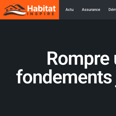
Actu
Assurance
Dém
Rompre un
fondements j