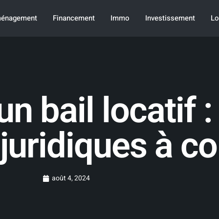
énagement
Financement
Immo
Investissement
Lo
 bail locatif :
uridiques à co
août 4, 2024