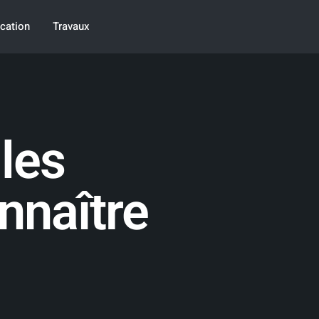
cation
Travaux
 les
nnaître